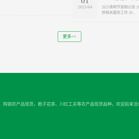
01
2025/04
2025清明节放假公告 
停相关服务工作 20...
更多>>
于实体，购销农产品现货，栀子花茶、川红工夫等农产品现货品种，欢迎前来洽