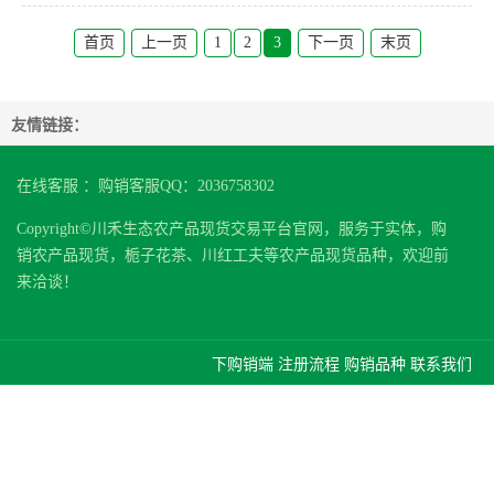
首页
上一页
1
2
3
下一页
末页
友情链接：
在线客服 ：购销客服QQ：2036758302
Copyright©川禾生态农产品现货交易平台官网，服务于实体，购
销农产品现货，栀子花茶、川红工夫等农产品现货品种，欢迎前
来洽谈！
下购销端
注册流程
购销品种
联系我们