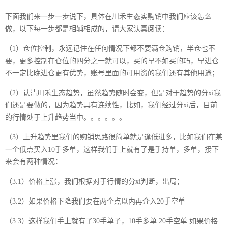
下面我们来一步一步说下，具体在川禾生态实购销中我们应该怎么
做，以下每一步都是相辅相成的，请大家认真阅读：
（1）仓位控制，永远记住在任何情况下都不要满仓购销，半仓也不
要，更多控制在仓位的四分之一就可以，买的早不如买的巧，早进仓
不一定比晚进仓更有优势，账号里面的可用资的我们还有其他用途；
（2）认清川禾生态趋势，虽然趋势随时会变，但是对于趋势的分xi我
们还是要做的，因为趋势具有连续性，比如，我们经过分xi后，目前
的行情处于上升趋势当中。。。。。。
（3）上升趋势里我们的购销思路很简单就是逢低进多，比如我们在某
一个低点买入10手多单，这样我们手上就有了是手持单，多单，接下
来会有两种情况：
（3.1）价格上涨，我们根据对于行情的分xi判断，出局；
（3.2）如果价格下降我们要在两个点以内再介入20手空单
（3.3）这样我们手上就有了30手单子，10手多单 20手空单 如果价格